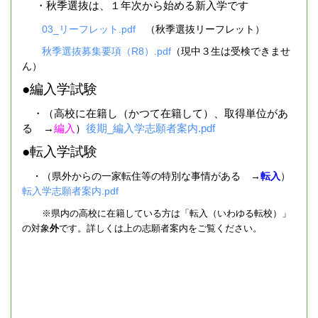
・秋季選抜は、１年次から始める新入学です
03_リーフレット.pdf
（秋季選抜リーフレット）
秋季選抜募集要項（R8）.pdf
（現中３生は受検できませ
ん）
●編入学試験
・（高校に在籍し（かつて在籍して）、取得単位があ
る →
編入
）
後期_編入学志願者案内.pdf
●転入学試験
・（県外からの一家転住等の特別な事情がある →
転入
）
転入学志願者案内.pdf
※県内の高校に在籍している方は「転入（いわゆる転校）」
の対象
外
です。詳しくは上の志願者案内をご覧ください。