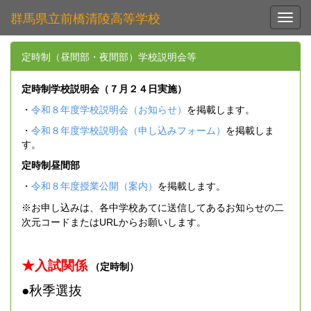
群馬県立前橋清陵高等学校
Toggl
定時制（昼間部・夜間部）学校説明会等
定時制学校説明会（７月２４日実施）
・
令和８年度学校説明会（お知らせ）
を掲載します。
・
令和８年度学校説明会（申し込みフォーム）
を掲載しま
す。
定時制昼間部
・
令和８年度授業公開（案内）
を掲載します。
※お申し込みは、各中学校あてに送信してあるお知らせの二
次元コードまたはURLからお願いします。
★入試関係
（定時制）
●秋季選抜