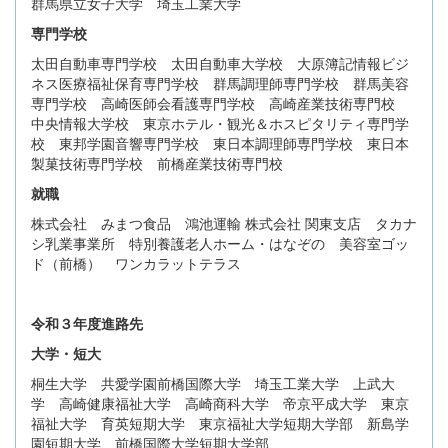
群馬県立女子大学 埼玉工業大学
専門学校
太田自動車専門学校 太田自動車大学校 大原簿記情報ビジ
ネス医療福祉保育専門学校 群馬調理師専門学校 群馬美容
専門学校 高崎医師会看護専門学校 高崎産業技術専門校
中央情報大学校 東京ホテル・観光＆ホスピタリティ専門学
校 東邦学園音響専門学校 東日本調理師専門学校 東日本
製菓技術専門学校 前橋産業技術専門校
就職
株式会社 みまつ食品 鴻池運輸 株式会社 関東支店 タカナ
シ乳業事業所 特別養護老人ホーム・はなぞの 美容室ゴッ
ド（前橋） ワンカラットテラス
令和３年度進路先
大学・短大
桐生大学 共愛学園前橋国際大学 埼玉工業大学 上武大
学 高崎健康福祉大学 高崎商科大学 帝京平成大学 東京
福祉大学 育英短期大学 東京福祉大学短期大学部 新島学
園短期大学 前橋国際大学短期大学部