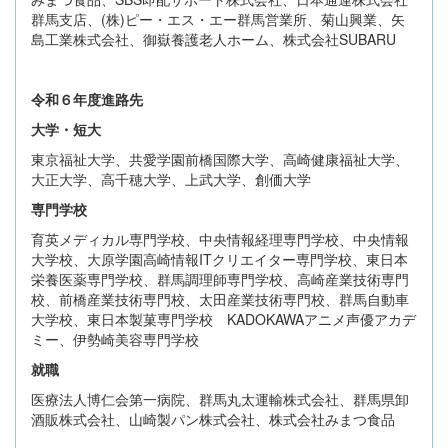
群馬支店、(株)ピー・エス・エー群馬営業所、菊山興業、矢
島工業株式会社、御嶽養護老人ホーム、株式会社SUBARU
令和６年度進路先
大学・短大
東京福祉大学、共愛学園前橋国際大学、高崎健康福祉大学、
大正大学、高千穂大学、上武大学、創価大学
専門学校
育英メディカル専門学校、中央情報経理専門学校、中央情報
大学校、大原学園高崎情報ITクリエイター専門学校、東日本
栄養医薬専門学校、群馬調理師専門学校、高崎産業技術専門
校、前橋産業技術専門校、太田産業技術専門校、群馬自動車
大学校、東日本製菓専門学校 KADOKAWAアニメ声優アカデ
ミー、伊勢崎美容専門学校
就職
医療法人博仁会第一病院、群馬丸太運輸株式会社、群馬県卸
酒販株式会社、山崎製パン株式会社、株式会社みまつ食品