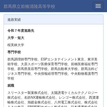
群馬県立前橋清陵高等学校
Toggl
進路実績
令和７年度進路先
大学・短大
桜美林大学
専門学校
群馬調理師専門学校、ESPエンタテインメント東京、東洋美
術学校、大原スポーツ医療保育専門学校、前橋医療福祉専門
学校、群馬県美容専門学校、群馬自動車大学校、群馬法科ビ
ジネス専門学校、中央情報経理専門学校、中央動物看護専門
学校
就職
スリースター製菓株式会社、太陽誘電ケミカルテクノロジー
株式会社、名鉄NX運輸株式会社、レンゴー株式会社、西濃運
輸株式会社、旭鍍金株式会社、八州電工株式会社、株式会社
みまつ食品、SBS即配サポート株式会社、日本通運株式会社