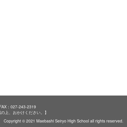
FAX：027-243-2319
認の上、おかけください。】
Copyright © 2021 Maebashi Seiryo High School all rights reserved.