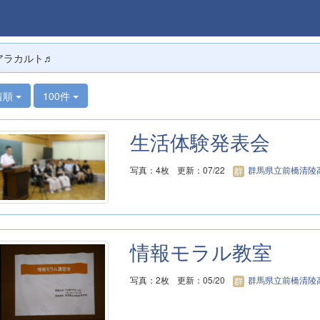
アラカルト♬
着順
100件
生活体験発表会
写真：4枚
更新：07/22
群馬県立前橋清陵
情報モラル教室
写真：2枚
更新：05/20
群馬県立前橋清陵